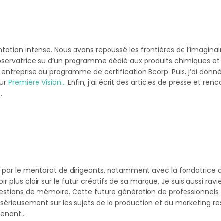
tation intense. Nous avons repoussé les frontières de l’imagina
observatrice su d’un programme dédié aux produits chimiques et à 
entreprise au programme de certification Bcorp. Puis, j’ai donn
our
Première Vision…
Enfin, j’ai écrit des articles de presse et 
.
is par le mentorat de dirigeants, notamment avec la fondatrice
oir plus clair sur le futur créatifs de sa marque. Je suis aussi rav
uestions de mémoire. Cette future génération de professionnels
sérieusement sur les sujets de la production et du marketing re
ntenant…