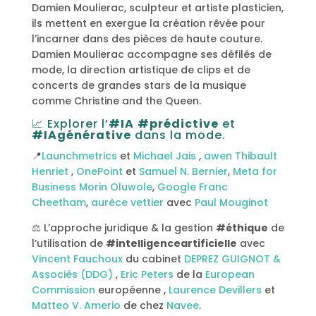
Damien Moulierac, sculpteur et artiste plasticien,
ils mettent en exergue la création rêvée pour
l’incarner dans des pièces de haute couture.
Damien Moulierac accompagne ses défilés de
mode, la direction artistique de clips et de
concerts de grandes stars de la musique
comme Christine and the Queen.
📈 Explorer l’
#IA
#prédictive
et
#IAgénérative
dans la mode.
📍
Launchmetrics
et
Michael Jais
,
awen
Thibault
Henriet
,
OnePoint
et
Samuel N. Bernier
,
Meta for
Business
Morin Oluwole
,
Google
Franc
Cheetham
,
aurèce vettier
avec
Paul Mouginot
⚖ L’approche juridique & la gestion
#éthique
de
l’utilisation de
#intelligenceartificielle
avec
Vincent Fauchoux
du cabinet
DEPREZ GUIGNOT &
Associés (DDG)
,
Eric Peters
de la
European
Commission
européenne ,
Laurence Devillers
et
Matteo V. Amerio
de chez
Navee
.